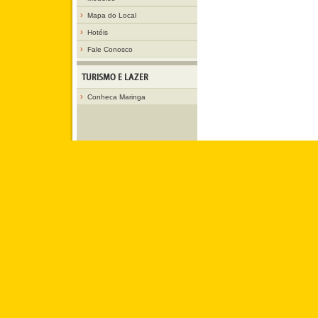
›
Mapa do Local
›
Hotéis
›
Fale Conosco
›
Conheca Maringa