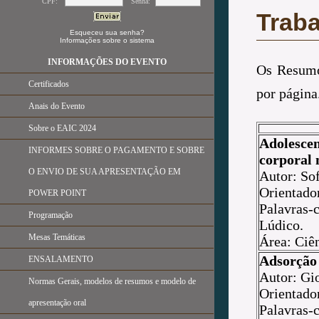
CPF:
Senha:
Traba
Esqueceu sua senha?
Informações sobre o sistema
INFORMAÇÕES DO EVENTO
Os Resumos
Certificados
por página
Anais do Evento
Sobre o EAIC 2024
Adolescen
INFORMES SOBRE O PAGAMENTO E SOBRE
corporal 
O ENVIO DE SUA APRESENTAÇÃO EM
Autor: So
Orientad
POWER POINT
Palavras-
Programação
Lúdico.
Mesas Temáticas
Área: Ciê
Adsorção 
ENSALAMENTO
Autor: Gi
Normas Gerais, modelos de resumos e modelo de
Orientado
apresentação oral
Palavras-c