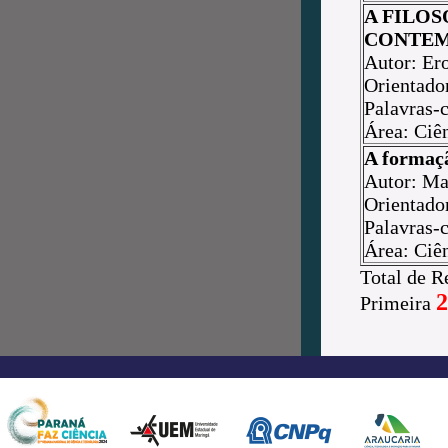
A FILO
CONTEM
Autor: Ero
Orientado
Palavras-c
Área: Ciê
A formaçã
Autor: Ma
Orientado
Palavras-c
Área: Ciê
Total de R
2
Primeira