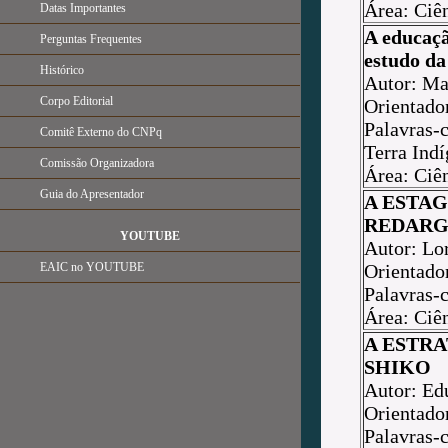
Área: Ciên
Datas Importantes
A educaçã
Perguntas Frequentes
estudo da
Histórico
Autor: Ma
Corpo Editorial
Orientado
Palavras-c
Comitê Externo do CNPq
Terra Indí
Comissão Organizadora
Área: Ciê
Guia do Apresentador
A ESTAG
REDARG
YOUTUBE
Autor: Lo
EAIC no YOUTUBE
Orientad
Palavras-c
Área: Ciê
A ESTRA
SHIKO
Autor: Ed
Orientado
Palavras-