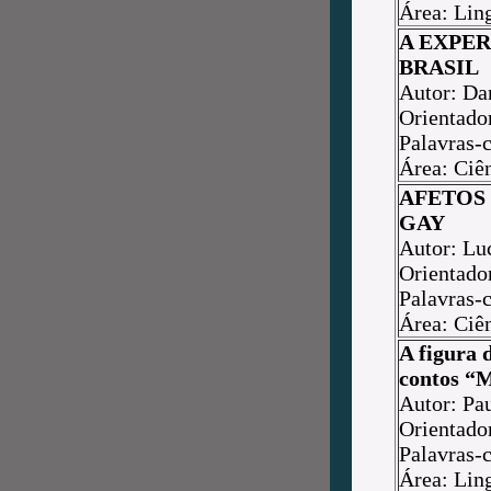
Área: Ling
A EXPER
BRASIL
Autor: Da
Orientado
Palavras-c
Área: Ciê
AFETOS
GAY
Autor: Lu
Orientado
Palavras-
Área: Ciê
A figura 
contos “M
Autor: Pa
Orientado
Palavras-
Área: Ling