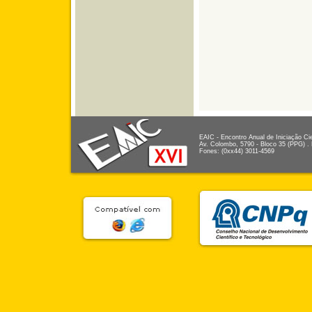
EAIC - Encontro Anual de Iniciação Cie
Av. Colombo, 5790 - Bloco 35 (PPG) .
Fones: (0xx44) 3011-4569