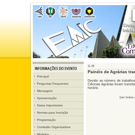
11.09
Painéis de Agrárias tra
›
Principal
Devido ao número de trabalhos 
›
Perguntas Frequentes
Ciências Agrárias foram transf
horário.
›
Mensagem
[ver todas
›
Apresentação
›
Datas Importantes
›
Normas para Inscrição
›
Programação
›
Comissão Organizadora
›
Modelos