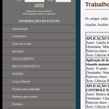
CPF:
Senha:
Trabalh
Esqueceu sua senha?
Informações sobre o sistema
Os artigos estão
INFORMAÇÕES DO EVENTO
citações, localiz
Apresentação
Certificados
APLICAÇÃO 
Autor: Camila 
Anais do Evento
Orientador: Môn
Palavras-chave: 
Inscrições
Área: Ciências A
ENSALAMENTO
Aplicação de in
visando aument
MESAS TEMÁTICAS
Autor: Evandro 
Orientador: Wan
PAINÉIS
Palavras-chave: 
Área: Ciências B
Corpo Editorial
APLICAÇÃO 
Normas para publicação
CONTROLE D
Autor: Beatriz d
Endereço para contato
Orientador: Cláu
Palavras-chave: 
Histórico
Área: Ciências A