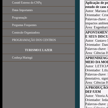
Aplicação de p
Comitê Externo do CNPq
estudo de caso
Datas Importantes
Autor: Mariana 
Orientador: Cri
Programação
Palavras-chave: 
impactos ambien
Perguntas Frequentes
Área: Engenhari
APONTAMENT
Comissão Organizadora
E SEUS DISC
PROGRAMAÇÃO DOS CENTROS
Autor: Gustavo 
Orientador: Dani
Palavras-chave:
TURISMO E LAZER
Área: Ciências
Conheça Maringá
APRENDIZAGE
MEIO DA MO
Autor: LETIC
Orientador: Lil
Palavras-chave: 
denotativo, sign
Área: Ciências
A PRODUÇÃO 
DEF/UEM
Autor: Vitoria 
Orientador: Ieda
Palavras-chave: