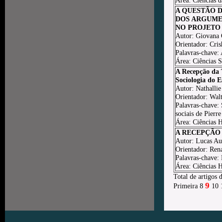
Área: Ciências 
A QUESTÃO D
DOS ARGUME
NO PROJETO D
Autor: Giovana 
Orientador: Cri
Palavras-chave: 
Área: Ciências S
A Recepção da T
Sociologia do E
Autor: Nathallie
Orientador: Wal
Palavras-chave: 
sociais de Pierr
Área: Ciências
A RECEPÇÃO
Autor: Lucas Au
Orientador: Rena
Palavras-cha
Área: Ciências
Total de artigos 
9
Primeira
8
10